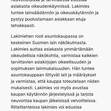
asiakasta oikeudenkäynnissä. Lakimies
tuntee lainsäädännön ja oikeuskäytännön ja
pystyy puolustamaan asiakkaan etuja
tehokkaasti.
Lakimiehen rooli asuntokaupassa on
keskeinen Suomen lain näkökulmasta.
Lakimies auttaa asiakasta ymmärtämään
oikeudellisia näkökohtia, varmistaa kaikkien
tarvittavien asiakirjojen oikeellisuuden ja
sopimuksen lainmukaisuuden. Hän tuntee
asuntokauppaan liittyvät lait ja määräykset
ja varmistaa, että kauppa toteutetaan niiden
mukaisesti. Lakimies voi myös avustaa
kaupan käytännön järjestelyissä ja tarjota
neuvontaa kaupan jälkeisissä velvoitteissa.
Riitatilanteissa lakimies voi edustaa