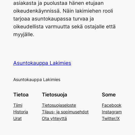
asiakasta ja puolustaa hänen etujaan
oikeudenkäynnissä. Näin lakimiehen rooli
tarjoaa asuntokaupassa turvaa ja
oikeudellista varmuutta sekä ostajalle että
myyjälle.
Asuntokauppa Lakimies
Asuntokauppa Lakimies
Tietoa
Tietosuoja
Some
Tiimi
Tietosuojaseloste
Facebook
Historia
Tilaus- ja sopimusehdot
Instagram
Urat
Ota yhteyttä
Twitter/X